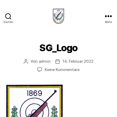
Suchen
Menü
Schützenverein-
Thaining
SG_Logo
Von
admin
14. Februar 2022
Beitragsautor
Veröffentlichungsdatum
zu
Keine Kommentare
SG_Logo