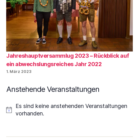
Jahreshauptversammlug 2023 – Rückblick auf
ein abwechslungsreiches Jahr 2022
1. März 2023
Anstehende Veranstaltungen
Es sind keine anstehenden Veranstaltungen
H
vorhanden.
i
n
w