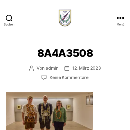
Suchen
Menü
Schützenverein-
Thaining
8A4A3508
Von
admin
12. März 2023
Beitragsautor
Veröffentlichungsdatum
zu
Keine Kommentare
8A4A3508