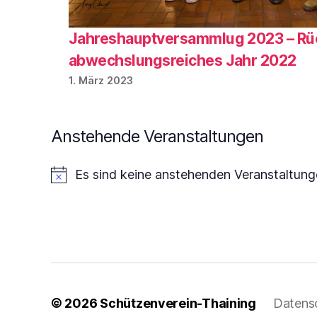
Jahreshauptversammlug 2023 – Rück
abwechslungsreiches Jahr 2022
1. März 2023
Anstehende Veranstaltungen
Es sind keine anstehenden Veranstaltun
H
i
n
w
e
i
s
© 2026
Schützenverein-Thaining
Datens