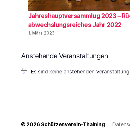
Jahreshauptversammlug 2023 – Rück
abwechslungsreiches Jahr 2022
1. März 2023
Anstehende Veranstaltungen
Es sind keine anstehenden Veranstaltun
H
i
n
w
e
i
s
© 2026
Schützenverein-Thaining
Datens