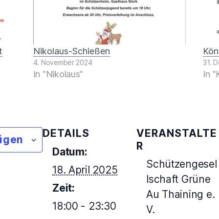
t
Nikolaus-Schießen
Kön
4. November 2024
31. 
In "Nikolaus"
In 
DETAILS
VERANSTALTE
ügen
R
Datum:
Schützengesel
18. April 2025
lschaft Grüne
Zeit:
Au Thaining e.
18:00 - 23:30
V.