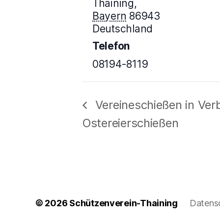
Thaining
,
Bayern
86943
Deutschland
Telefon
08194-8119
Vereineschießen in Ve
Ostereierschießen
© 2026
Schützenverein-Thaining
Datens