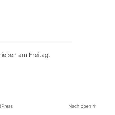
ießen am Freitag,
dPress
Nach oben
↑